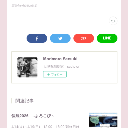
展覧会exhbition
(
12
)
Morimoto Satsuki
大理石彫刻家 sculptor
フォロー
関連記事
個展2026 ~よろこび～
4/14(火)～4/19(日) 12:00－18:00(最終日は