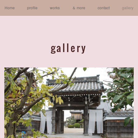
Home
profile
works
＆ more
contact
gallery
gallery